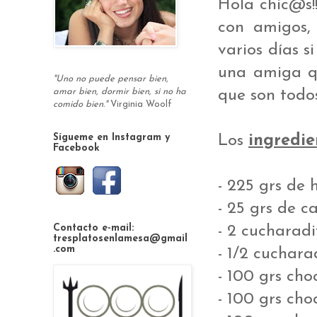
Hola chic@s!
con amigos,
varios días s
una amiga qu
"Uno no puede pensar bien,
que son todos
amar bien, dormir bien, si no ha
comido bien."
Virginia Woolf
Los
ingredie
Sígueme en Instagram y
Facebook
- 225 grs de 
- 25 grs de c
- 2 cucharad
Contacto e-mail:
tresplatosenlamesa@gmail
.com
- 1/2 cuchar
- 100 grs cho
- 100 grs cho