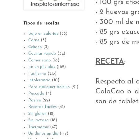
- 100 grs cho
- 2 huevos g
- 300 ml de 
Tipos de recetas
- 85 grs azuc
Bajo en calorías
(35)
- 85 grs de m
Carne
(5)
Celiaco
(3)
Cocinar rapido
(32)
RECETA
:
Comer sano
(18)
En un plis-plas
(162)
Facilísimo
(213)
Respecto al 
Intolerancia
(10)
Para cualquier bolsillo
(91)
ColaCao o de
Pescado
(4)
son de tablet
Postre
(22)
Recetas faciles
(41)
Sin gluten
(12)
Sin lactosa
(16)
Thermomix
(47)
Un día es un día
(147)