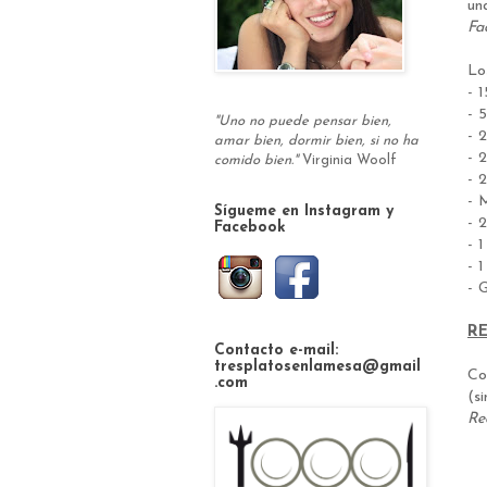
un
Fa
L
- 
- 
"Uno no puede pensar bien,
- 
amar bien, dormir bien, si no ha
- 
comido bien."
Virginia Woolf
- 
- 
Sígueme en Instagram y
- 
Facebook
- 
- 
- 
R
Contacto e-mail:
tresplatosenlamesa@gmail
Co
.com
(s
Re