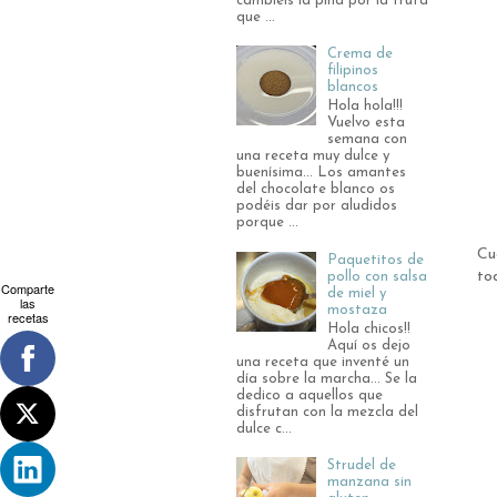
cambiéis la piña por la fruta
que ...
Crema de
filipinos
blancos
Hola hola!!!
Vuelvo esta
semana con
una receta muy dulce y
buenísima... Los amantes
del chocolate blanco os
podéis dar por aludidos
porque ...
Cu
Paquetitos de
to
pollo con salsa
Comparte
de miel y
las
mostaza
recetas
Hola chicos!!
Aquí os dejo
una receta que inventé un
día sobre la marcha... Se la
dedico a aquellos que
disfrutan con la mezcla del
dulce c...
Strudel de
manzana sin