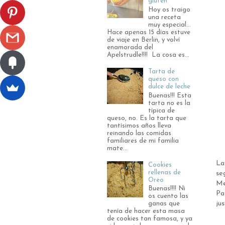
gluten
Hoy os traigo
una receta
muy especial...
Hace apenas 15 días estuve
de viaje en Berlin, y volví
enamorada del
Apelstrudle!!!! La cosa es...
Tarta de
queso con
dulce de leche
Buenas!!! Esta
tarta no es la
típica de
queso, no. Es la tarta que
tantísimos años lleva
reinando las comidas
familiares de mi familia
mate...
La
Cookies
rellenas de
se
Oreo
Me
Buenas!!!! Ni
Pa
os cuento las
ju
ganas que
tenía de hacer esta masa
de cookies tan famosa, y ya