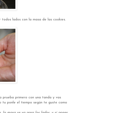
r todos lados con la masa de las cookies.
a prueba primero con una tanda y vas
o tu ponle el tiempo según te guste como
la masa se va para los lados, y si pones