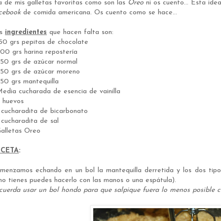
a de mis galletas favoritas como son las
Oreo
ni os cuento... Esta ide
cebook
de comida americana. Os cuento como se hace...
os
ingredientes
que hacen falta son:
150 grs pepitas de chocolate
500 grs harina repostería
250 grs de azúcar normal
250 grs de azúcar moreno
250 grs mantequilla
Media cucharada de esencia de vainilla
2 huevos
1 cucharadita de bicarbonato
1 cucharadita de sal
Galletas Oreo
ECETA
:
menzamos echando en un bol la mantequilla derretida y los dos tipos
ino tienes puedes hacerlo con las manos o una espátula).
cuerda usar un bol hondo para que salpique fuera lo menos posible con