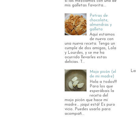
si las mezclamos con una de
mis galletas favorita...
Petras de
chocolate,
almendras y
galleta
Aquí estamos
de nuevo con
una nueva receta. Tengo un
cumple de dos amigas, Lola
y Lourdes, y se me ha
ocurrido llevarles estas
delicias. T...
La
Mojo picón (el
de mi madre)
Hola a todos!!!
Para los que
esperábais la
receta del
mojo picón que hace mi
madre... ¡aquí está! Es puro
vicio. Puedes usarlo para
acompañ...