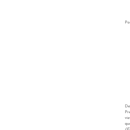
Po
De
Pr
vi
qu
(E