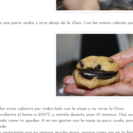
n una parte arriba y otra abajo de la
Oreo
. Con las manos cúbrela po
be estar cubierta por todos lado con la masa y no verse la Oreo.
ecalienta el horno a 200ºC y métela durante unos 10 minutos. Haz un
endo como te quedan. A mi me gustan con la masa un poco cruda, per
ede.
s importante que no pongas mucha masa, porque como ves en la foto, 