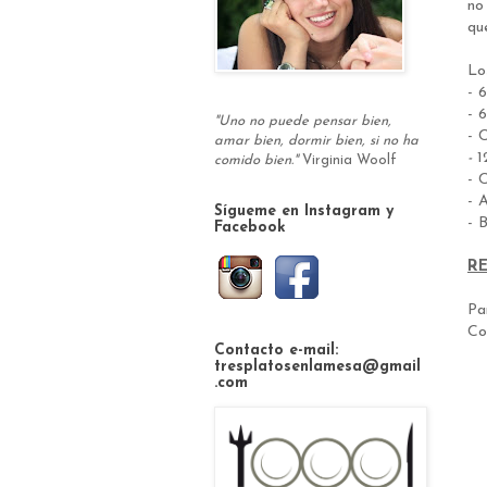
no
qu
L
- 
- 
"Uno no puede pensar bien,
- 
amar bien, dormir bien, si no ha
-
1
comido bien."
Virginia Woolf
- 
- 
Sígueme en Instagram y
- 
Facebook
R
Pa
Co
Contacto e-mail:
tresplatosenlamesa@gmail
.com