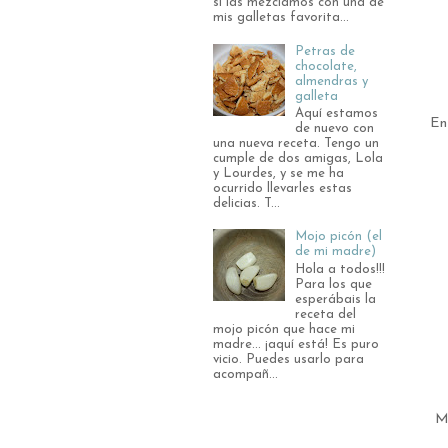
si las mezclamos con una de
mis galletas favorita...
Petras de
chocolate,
almendras y
galleta
Aquí estamos
En
de nuevo con
una nueva receta. Tengo un
cumple de dos amigas, Lola
y Lourdes, y se me ha
ocurrido llevarles estas
delicias. T...
Mojo picón (el
de mi madre)
Hola a todos!!!
Para los que
esperábais la
receta del
mojo picón que hace mi
madre... ¡aquí está! Es puro
vicio. Puedes usarlo para
acompañ...
Mo