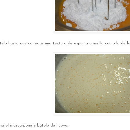
telo hasta que consigas una textura de espuma amarilla como la de la 
ha el mascarpone y bátelo de nuevo.