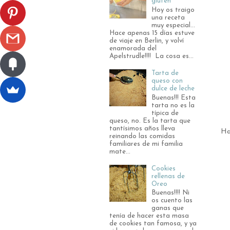
gluten
Hoy os traigo
una receta
muy especial...
Hace apenas 15 días estuve
de viaje en Berlin, y volví
enamorada del
Apelstrudle!!!! La cosa es...
Tarta de
queso con
dulce de leche
Buenas!!! Esta
tarta no es la
típica de
queso, no. Es la tarta que
tantísimos años lleva
Ha
reinando las comidas
familiares de mi familia
mate...
Cookies
rellenas de
Oreo
Buenas!!!! Ni
os cuento las
ganas que
tenía de hacer esta masa
de cookies tan famosa, y ya