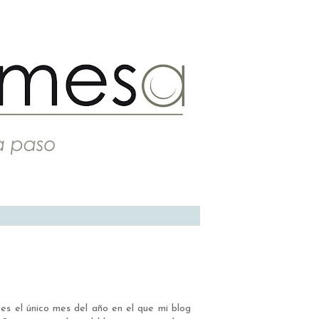
es el único mes del año en el que mi blog