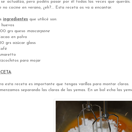
 se actualiza, pero podéis pasar por él todas las veces que queráis.
e no cocine en verano, ¿eh?... Esta receta os va a encantar.
os
ingredientes
que utilicé son:
6 huevos
600 grs queso
mascarpone
Cacao en polvo
20 grs azúcar glass
Café
Amaretto
Bizcochitos para mojar
ECETA
:
ra esta receta es importante que tengas varillas para montar claras.
menzamos separando las claras de las yemas. En un bol echa las yemas