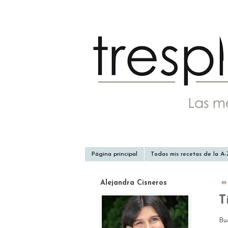
Página principal
Todas mis recetas de la A
Alejandra Cisneros
m
T
Bu