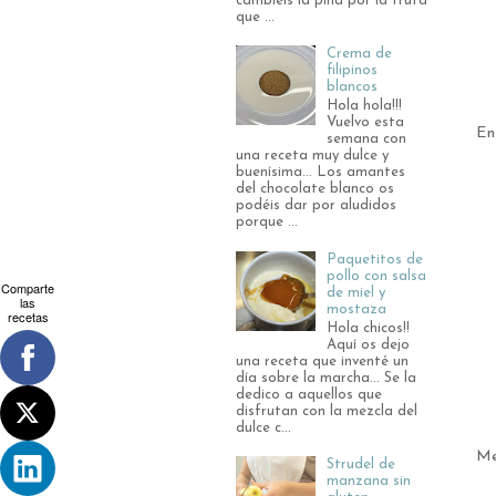
cambiéis la piña por la fruta
que ...
Crema de
filipinos
blancos
Hola hola!!!
Vuelvo esta
En
semana con
una receta muy dulce y
buenísima... Los amantes
del chocolate blanco os
podéis dar por aludidos
porque ...
Paquetitos de
pollo con salsa
Comparte
de miel y
las
mostaza
recetas
Hola chicos!!
Aquí os dejo
una receta que inventé un
día sobre la marcha... Se la
dedico a aquellos que
disfrutan con la mezcla del
dulce c...
Me
Strudel de
manzana sin