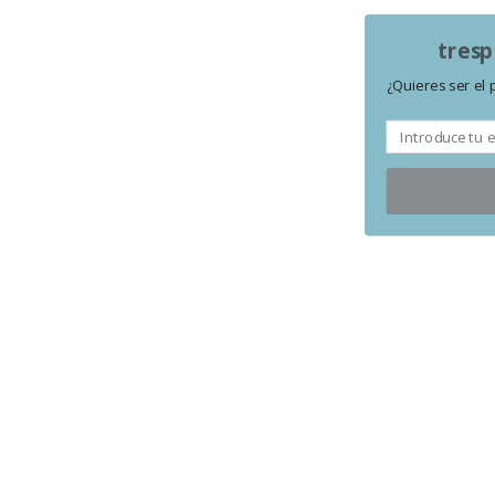
tresp
¿Quieres ser el