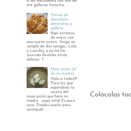
si las mezclamos con una de
mis galletas favorita...
Petras de
chocolate,
almendras y
galleta
Aquí estamos
de nuevo con
una nueva receta. Tengo un
cumple de dos amigas, Lola
y Lourdes, y se me ha
ocurrido llevarles estas
delicias. T...
Mojo picón (el
de mi madre)
Hola a todos!!!
Para los que
esperábais la
receta del
Colócalas to
mojo picón que hace mi
madre... ¡aquí está! Es puro
vicio. Puedes usarlo para
acompañ...