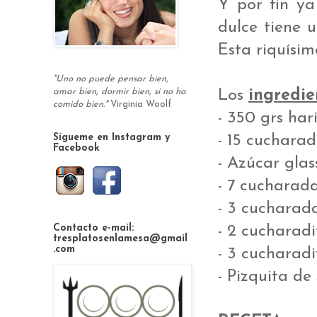
Y por fin ya
dulce tiene 
Esta riquísim
"Uno no puede pensar bien,
Los
ingredie
amar bien, dormir bien, si no ha
comido bien."
Virginia Woolf
- 350 grs har
- 15 cucharad
Sígueme en Instagram y
Facebook
- Azúcar glas
- 7 cucharada
- 3 cucharad
- 2 cucharadi
Contacto e-mail:
tresplatosenlamesa@gmail
.com
- 3 cucharad
- Pizquita de 