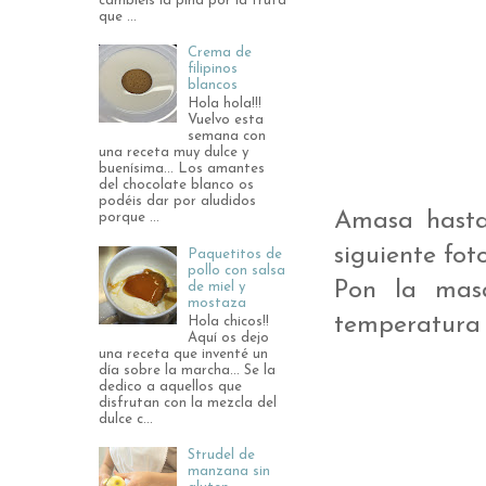
cambiéis la piña por la fruta
que ...
Crema de
filipinos
blancos
Hola hola!!!
Vuelvo esta
semana con
una receta muy dulce y
buenísima... Los amantes
del chocolate blanco os
podéis dar por aludidos
Amasa hasta
porque ...
siguiente fot
Paquetitos de
pollo con salsa
Pon la mas
de miel y
mostaza
temperatura
Hola chicos!!
Aquí os dejo
una receta que inventé un
día sobre la marcha... Se la
dedico a aquellos que
disfrutan con la mezcla del
dulce c...
Strudel de
manzana sin