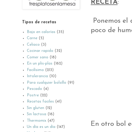
RECETA
:
Ponemos el a
Tipos de recetas
poco de humo.
Bajo en calorías
(35)
Carne
(5)
Celiaco
(3)
Cocinar rapido
(32)
Comer sano
(18)
En un plis-plas
(162)
Facilísimo
(213)
Intolerancia
(10)
Para cualquier bolsillo
(91)
Pescado
(4)
Postre
(22)
Recetas faciles
(41)
Sin gluten
(12)
Sin lactosa
(16)
Thermomix
(47)
En otro bol e
Un día es un día
(147)