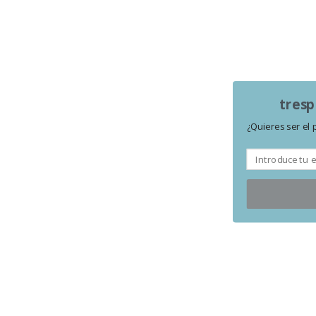
tresp
¿Quieres ser el