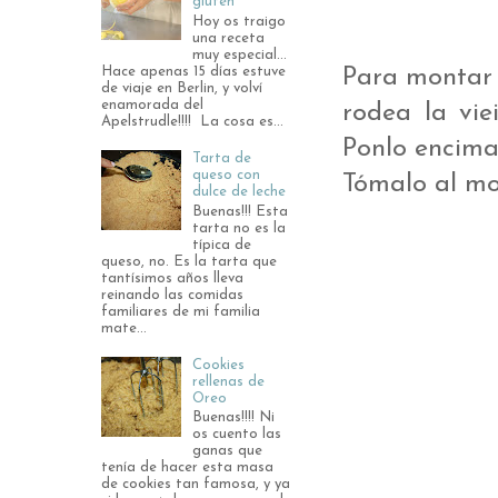
gluten
Hoy os traigo
una receta
muy especial...
Hace apenas 15 días estuve
Para montar 
de viaje en Berlin, y volví
enamorada del
rodea la vie
Apelstrudle!!!! La cosa es...
Ponlo encima
Tarta de
queso con
Tómalo al m
dulce de leche
Buenas!!! Esta
tarta no es la
típica de
queso, no. Es la tarta que
tantísimos años lleva
reinando las comidas
familiares de mi familia
mate...
Cookies
rellenas de
Oreo
Buenas!!!! Ni
os cuento las
ganas que
tenía de hacer esta masa
de cookies tan famosa, y ya