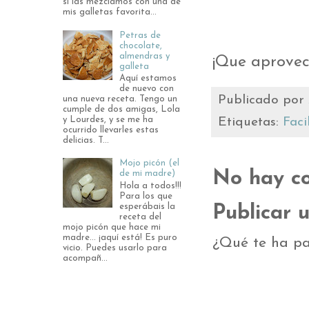
si las mezclamos con una de
mis galletas favorita...
Petras de
chocolate,
almendras y
¡Que aprovec
galleta
Aquí estamos
de nuevo con
Publicado por
una nueva receta. Tengo un
cumple de dos amigas, Lola
y Lourdes, y se me ha
Etiquetas:
Faci
ocurrido llevarles estas
delicias. T...
Mojo picón (el
No hay co
de mi madre)
Hola a todos!!!
Para los que
esperábais la
Publicar 
receta del
mojo picón que hace mi
madre... ¡aquí está! Es puro
¿Qué te ha pa
vicio. Puedes usarlo para
acompañ...