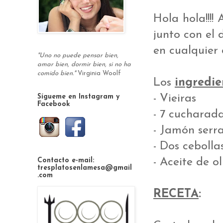
Hola hola!!!!
junto con el 
en cualquier 
"Uno no puede pensar bien,
amar bien, dormir bien, si no ha
comido bien."
Virginia Woolf
Los
ingredie
- Vieiras
Sígueme en Instagram y
Facebook
- 7 cucharad
- Jamón serr
- Dos cebolla
- Aceite de o
Contacto e-mail:
tresplatosenlamesa@gmail
.com
RECETA
: