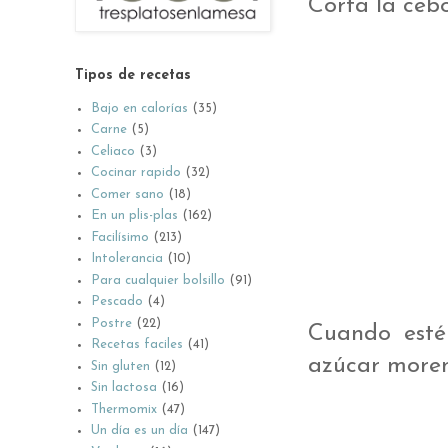
Corta la cebo
Tipos de recetas
Bajo en calorías
(35)
Carne
(5)
Celiaco
(3)
Cocinar rapido
(32)
Comer sano
(18)
En un plis-plas
(162)
Facilísimo
(213)
Intolerancia
(10)
Para cualquier bolsillo
(91)
Pescado
(4)
Postre
(22)
Cuando esté
Recetas faciles
(41)
azúcar moren
Sin gluten
(12)
Sin lactosa
(16)
Thermomix
(47)
Un día es un día
(147)