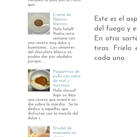
cambiéis la piña por la fruta
que ...
Crema de
Este es el as
filipinos
blancos
del fuego y e
Hola hola!!!
Vuelvo esta
En otra sart
semana con
una receta muy dulce y
tiras. Fríel
buenísima... Los amantes
del chocolate blanco os
cada uno.
podéis dar por aludidos
porque ...
Paquetitos de
pollo con salsa
de miel y
mostaza
Hola chicos!!
Aquí os dejo
una receta que inventé un
día sobre la marcha... Se la
dedico a aquellos que
disfrutan con la mezcla del
dulce c...
Strudel de
manzana sin