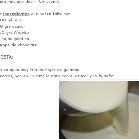
da más que decir... Os cuento...
os
ingredientes
que hacen falta son:
500 ml nata
50 grs azúcar
150 grs
Nutella
6 hojas gelatina
Sirope de chocolate
ECETA
:
n en agua muy fría las hojas de gelatina.
entras, pon en un cazo la nata con el azúcar y la
Nutella
.