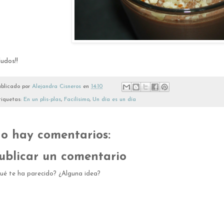
udos!!
ublicado por
Alejandra Cisneros
en
14:10
tiquetas:
En un plis-plas
,
Facilísimo
,
Un día es un día
o hay comentarios:
ublicar un comentario
ué te ha parecido? ¿Alguna idea?