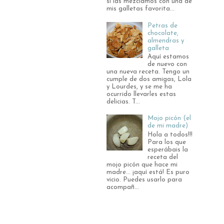
si las mezclamos con una de
mis galletas favorita...
Petras de
chocolate,
almendras y
galleta
Aquí estamos
de nuevo con
una nueva receta. Tengo un
cumple de dos amigas, Lola
y Lourdes, y se me ha
ocurrido llevarles estas
delicias. T...
Mojo picón (el
de mi madre)
Hola a todos!!!
Para los que
esperábais la
receta del
mojo picón que hace mi
madre... ¡aquí está! Es puro
vicio. Puedes usarlo para
acompañ...