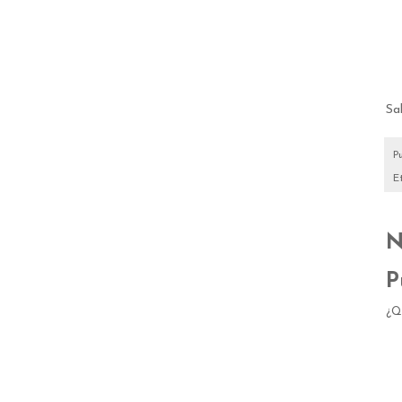
Sal
P
E
N
P
¿Q