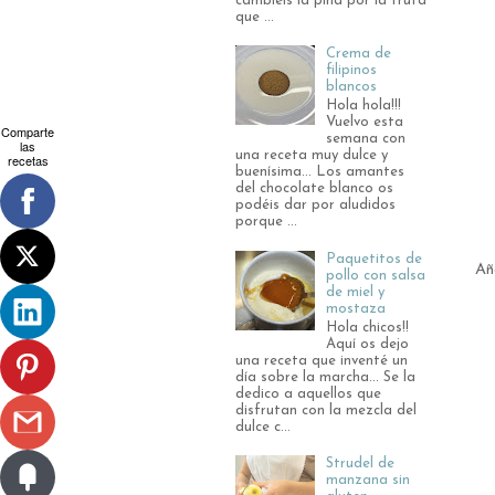
cambiéis la piña por la fruta
que ...
Crema de
filipinos
blancos
Hola hola!!!
Vuelvo esta
Comparte
semana con
las
una receta muy dulce y
recetas
buenísima... Los amantes
del chocolate blanco os
podéis dar por aludidos
porque ...
Paquetitos de
Añ
pollo con salsa
de miel y
mostaza
Hola chicos!!
Aquí os dejo
una receta que inventé un
día sobre la marcha... Se la
dedico a aquellos que
disfrutan con la mezcla del
dulce c...
Strudel de
manzana sin