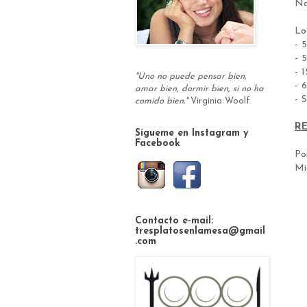
Na
L
- 
- 
- 
"Uno no puede pensar bien,
- 
amar bien, dormir bien, si no ha
- 
comido bien."
Virginia Woolf
R
Sígueme en Instagram y
Facebook
Po
Mi
Contacto e-mail:
tresplatosenlamesa@gmail
.com