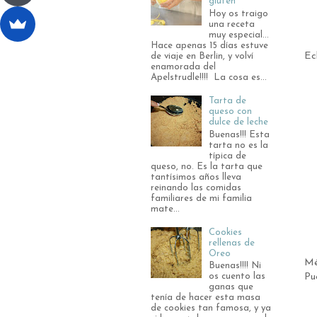
gluten
Hoy os traigo
una receta
muy especial...
Hace apenas 15 días estuve
Ec
de viaje en Berlin, y volví
enamorada del
Apelstrudle!!!! La cosa es...
Tarta de
queso con
dulce de leche
Buenas!!! Esta
tarta no es la
típica de
queso, no. Es la tarta que
tantísimos años lleva
reinando las comidas
familiares de mi familia
mate...
Cookies
rellenas de
Oreo
Mé
Buenas!!!! Ni
Pu
os cuento las
ganas que
tenía de hacer esta masa
de cookies tan famosa, y ya