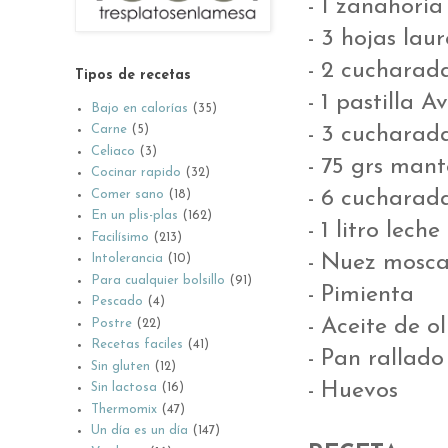
- 1 zanahoria
- 3 hojas laur
- 2 cucharad
Tipos de recetas
- 1 pastilla 
Bajo en calorías
(35)
- 3 cucharad
Carne
(5)
Celiaco
(3)
- 75 grs mant
Cocinar rapido
(32)
- 6 cucharad
Comer sano
(18)
En un plis-plas
(162)
- 1 litro lech
Facilísimo
(213)
- Nuez mosc
Intolerancia
(10)
Para cualquier bolsillo
(91)
- Pimienta
Pescado
(4)
- Aceite de ol
Postre
(22)
Recetas faciles
(41)
- Pan rallado
Sin gluten
(12)
- Huevos
Sin lactosa
(16)
Thermomix
(47)
Un día es un día
(147)