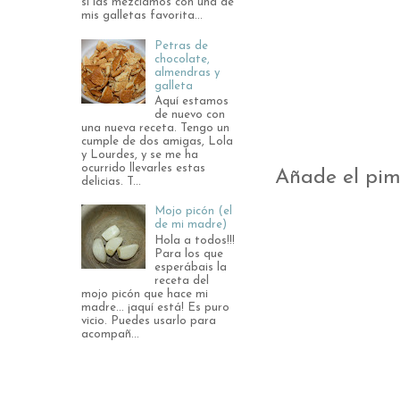
si las mezclamos con una de
mis galletas favorita...
Petras de
chocolate,
almendras y
galleta
Aquí estamos
de nuevo con
una nueva receta. Tengo un
cumple de dos amigas, Lola
y Lourdes, y se me ha
ocurrido llevarles estas
Añade el pim
delicias. T...
Mojo picón (el
de mi madre)
Hola a todos!!!
Para los que
esperábais la
receta del
mojo picón que hace mi
madre... ¡aquí está! Es puro
vicio. Puedes usarlo para
acompañ...