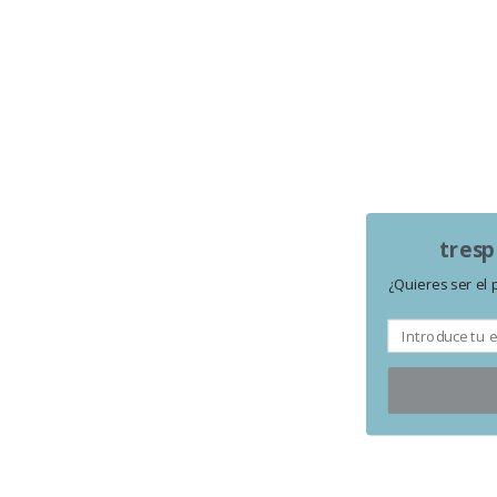
tresp
¿Quieres ser el