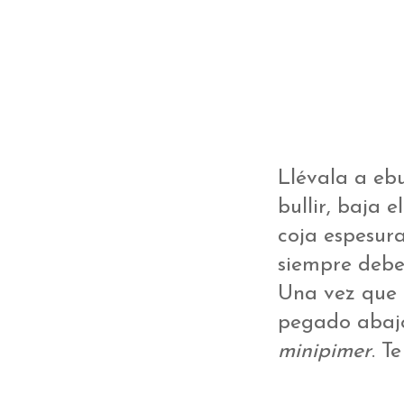
Llévala a eb
bullir, baja 
coja espesura
siempre debe 
Una vez que 
pegado abajo 
minipimer
. T