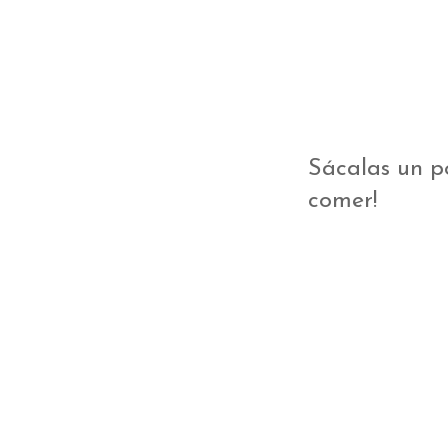
Sácalas un po
comer!