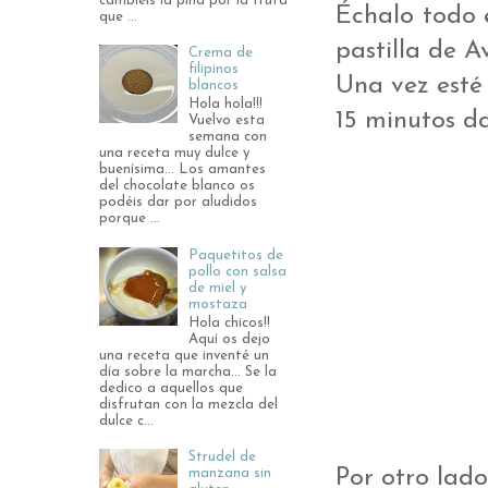
cambiéis la piña por la fruta
Échalo todo 
que ...
pastilla de A
Crema de
filipinos
Una vez esté 
blancos
Hola hola!!!
15 minutos da
Vuelvo esta
semana con
una receta muy dulce y
buenísima... Los amantes
del chocolate blanco os
podéis dar por aludidos
porque ...
Paquetitos de
pollo con salsa
de miel y
mostaza
Hola chicos!!
Aquí os dejo
una receta que inventé un
día sobre la marcha... Se la
dedico a aquellos que
disfrutan con la mezcla del
dulce c...
Strudel de
Por otro lado
manzana sin