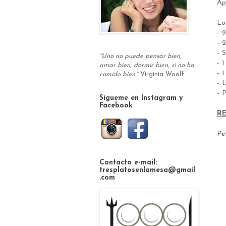
Ap
L
- 
- 
- S
"Uno no puede pensar bien,
- 
amar bien, dormir bien, si no ha
- 
comido bien."
Virginia Woolf
- 
- 
Sígueme en Instagram y
Facebook
R
Pe
Contacto e-mail:
tresplatosenlamesa@gmail
.com