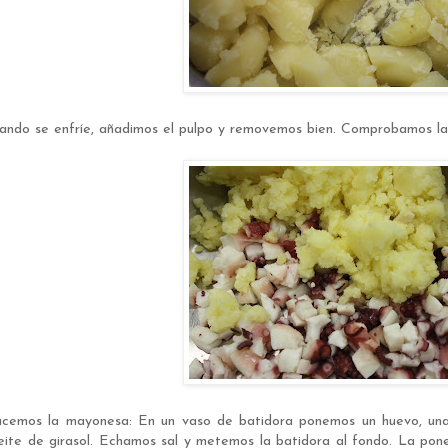
ando se enfríe, añadimos el pulpo y removemos bien. Comprobamos la s
cemos la mayonesa: En un vaso de batidora ponemos un huevo, una 
eite de girasol. Echamos sal y metemos la batidora al fondo. L