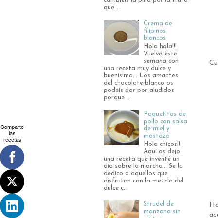
cambiéis la piña por la fruta
que ...
Crema de
filipinos
blancos
Hola hola!!!
Vuelvo esta
semana con
Cu
una receta muy dulce y
buenísima... Los amantes
del chocolate blanco os
podéis dar por aludidos
porque ...
Paquetitos de
pollo con salsa
Comparte
de miel y
las
mostaza
recetas
Hola chicos!!
Aquí os dejo
una receta que inventé un
día sobre la marcha... Se la
dedico a aquellos que
disfrutan con la mezcla del
dulce c...
Strudel de
Ha
manzana sin
ac