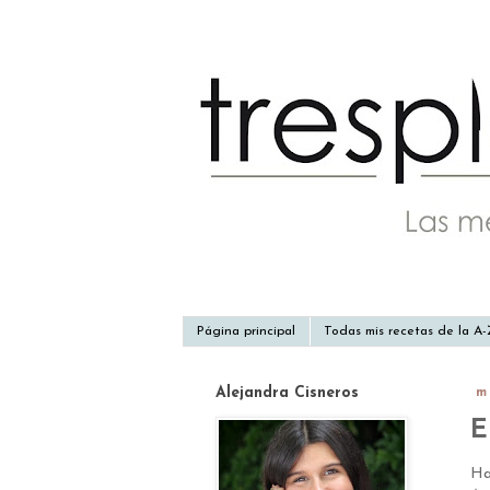
Página principal
Todas mis recetas de la A
Alejandra Cisneros
m
E
Ha