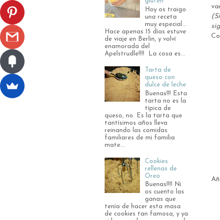
gluten
va
Hoy os traigo
(S
una receta
muy especial...
si
Hace apenas 15 días estuve
Co
de viaje en Berlin, y volví
enamorada del
Apelstrudle!!!! La cosa es...
Tarta de
queso con
dulce de leche
Buenas!!! Esta
tarta no es la
típica de
queso, no. Es la tarta que
tantísimos años lleva
reinando las comidas
familiares de mi familia
mate...
Cookies
rellenas de
Oreo
Añ
Buenas!!!! Ni
os cuento las
ganas que
tenía de hacer esta masa
de cookies tan famosa, y ya