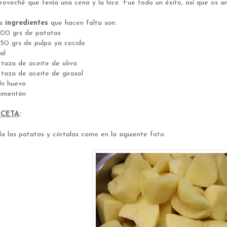
roveché que tenía una cena y la hice. Fue todo un éxito, así que os an
os
ingredientes
que hacen falta son:
900 grs de patatas
250 grs de pulpo ya cocido
al
1 taza de aceite de oliva
1 taza de aceite de girasol
Un huevo
Pimentón
ECETA
:
la las patatas y córtalas como en la siguiente foto.