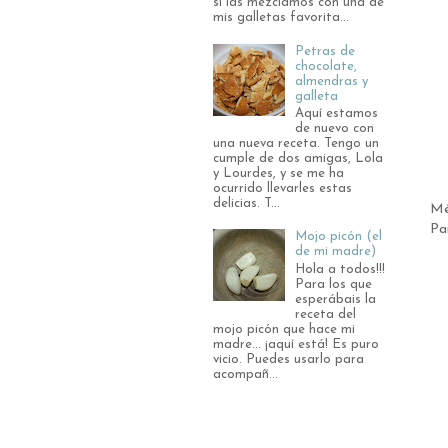
si las mezclamos con una de
mis galletas favorita...
Petras de
chocolate,
almendras y
galleta
Aquí estamos
de nuevo con
una nueva receta. Tengo un
cumple de dos amigas, Lola
y Lourdes, y se me ha
ocurrido llevarles estas
delicias. T...
Mé
Pa
Mojo picón (el
de mi madre)
Hola a todos!!!
Para los que
esperábais la
receta del
mojo picón que hace mi
madre... ¡aquí está! Es puro
vicio. Puedes usarlo para
acompañ...