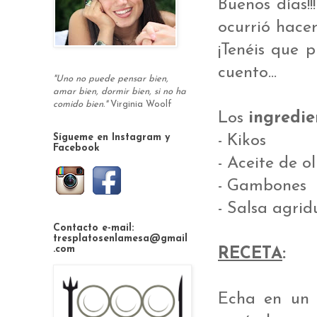
Buenos días!
ocurrió hace
¡Tenéis que 
cuento...
"Uno no puede pensar bien,
amar bien, dormir bien, si no ha
comido bien."
Virginia Woolf
Los
ingredie
- Kikos
Sígueme en Instagram y
Facebook
- Aceite de ol
- Gambones
- Salsa agrid
Contacto e-mail:
tresplatosenlamesa@gmail
.com
RECETA
:
Echa en un