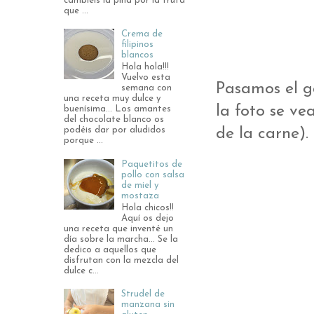
cambiéis la piña por la fruta
que ...
Crema de
filipinos
blancos
Hola hola!!!
Vuelvo esta
Pasamos el g
semana con
una receta muy dulce y
la foto se ve
buenísima... Los amantes
del chocolate blanco os
de la carne).
podéis dar por aludidos
porque ...
Paquetitos de
pollo con salsa
de miel y
mostaza
Hola chicos!!
Aquí os dejo
una receta que inventé un
día sobre la marcha... Se la
dedico a aquellos que
disfrutan con la mezcla del
dulce c...
Strudel de
manzana sin