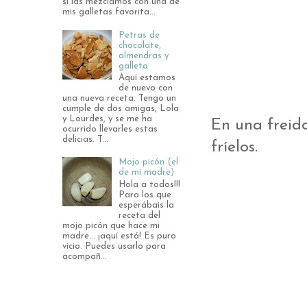
si las mezclamos con una de
mis galletas favorita...
Petras de
chocolate,
almendras y
galleta
Aquí estamos
de nuevo con
una nueva receta. Tengo un
cumple de dos amigas, Lola
y Lourdes, y se me ha
En una freido
ocurrido llevarles estas
delicias. T...
fríelos.
Mojo picón (el
de mi madre)
Hola a todos!!!
Para los que
esperábais la
receta del
mojo picón que hace mi
madre... ¡aquí está! Es puro
vicio. Puedes usarlo para
acompañ...