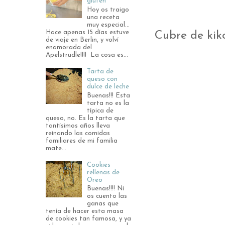
gluten
Hoy os traigo
una receta
muy especial...
Hace apenas 15 días estuve
Cubre de kik
de viaje en Berlin, y volví
enamorada del
Apelstrudle!!!! La cosa es...
Tarta de
queso con
dulce de leche
Buenas!!! Esta
tarta no es la
típica de
queso, no. Es la tarta que
tantísimos años lleva
reinando las comidas
familiares de mi familia
mate...
Cookies
rellenas de
Oreo
Buenas!!!! Ni
os cuento las
ganas que
tenía de hacer esta masa
de cookies tan famosa, y ya